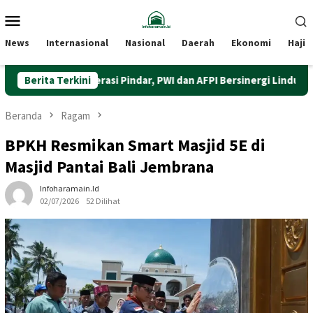
Loncat
Menu
ke
Mobile
konten
News
Internasional
Nasional
Daerah
Ekonomi
Haji
erkuat Literasi Pindar, PWI dan AFPI Bersinergi Lindungi Masyarakat
Berita Terkini
Beranda
Ragam
BPKH Resmikan Smart Masjid 5E di
Masjid Pantai Bali Jembrana
Infoharamain.id
02/07/2026
52 Dilihat