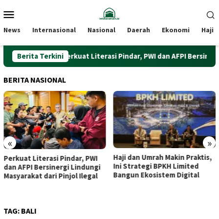
Loncat
Menu
ke
Mobile
konten
News
Internasional
Nasional
Daerah
Ekonomi
Haji
Berita Terkini
Perkuat Literasi Pindar, PWI dan AFPI Bersinergi Lin
BERITA NASIONAL
«
»
Haji dan Umrah Makin Praktis,
Dari Beri
terasi Pindar, PWI
Ini Strategi BPKH Limited
Bekalista
Bersinergi Lindungi
Bangun Ekosistem Digital
Purbaya 
 dari Pinjol Ilegal
Hangat Sr
TAG:
BALI