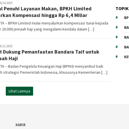
oharamain.id
6/14/2025
l Penuhi Layanan Makan, BPKH Limited
TOPIK
rkan Kompensasi hingga Rp 6,4 Miliar
BP
TA – BPKH Limited mulai menyalurkan kompensasi tunai kepada
BA
r 20.000 jemaah haji yang mengalami kendala dalam […]
BA
oharamain.id
6/11/2025
BA
 Dukung Pemanfaatan Bandara Taif untuk
KE
ah Haji
TA – Badan Pengelola Keuangan Haji (BPKH) menyambut baik
h strategis Pemerintah Indonesia, khususnya Kementerian […]
Lihat Lainnya
KARIR