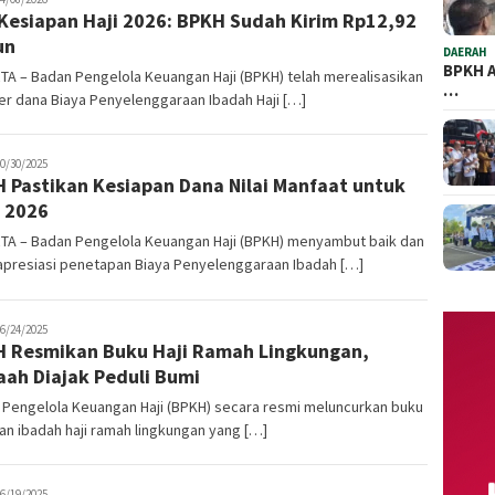
Kesiapan Haji 2026: BPKH Sudah Kirim Rp12,92
un
DAERAH
BPKH A
A – Badan Pengelola Keuangan Haji (BPKH) telah merealisasikan
…
er dana Biaya Penyelenggaraan Ibadah Haji […]
oharamain.id
0/30/2025
 Pastikan Kesiapan Dana Nilai Manfaat untuk
 2026
TA – Badan Pengelola Keuangan Haji (BPKH) menyambut baik dan
presiasi penetapan Biaya Penyelenggaraan Ibadah […]
oharamain.id
6/24/2025
 Resmikan Buku Haji Ramah Lingkungan,
ah Diajak Peduli Bumi
 Pengelola Keuangan Haji (BPKH) secara resmi meluncurkan buku
n ibadah haji ramah lingkungan yang […]
oharamain.id
6/19/2025