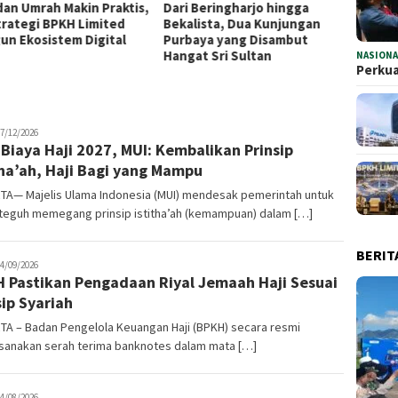
 Beringharjo hingga
Sambut 5 Abad, Rano Karno
Storyt
lista, Dua Kunjungan
Apresiasi Bank Jakarta
Bank 
aya yang Disambut
Dukung Anugerah Jurnalistik
PRJ 20
at Sri Sultan
MHT 2026
dan Ke
NASIONA
Perkua
oharamain.id
7/12/2026
 Biaya Haji 2027, MUI: Kembalikan Prinsip
tha’ah, Haji Bagi yang Mampu
TA— Majelis Ulama Indonesia (MUI) mendesak pemerintah untuk
 teguh memegang prinsip istitha’ah (kemampuan) dalam […]
BERIT
oharamain.id
4/09/2026
 Pastikan Pengadaan Riyal Jemaah Haji Sesuai
sip Syariah
TA – Badan Pengelola Keuangan Haji (BPKH) secara resmi
sanakan serah terima banknotes dalam mata […]
oharamain.id
4/08/2026