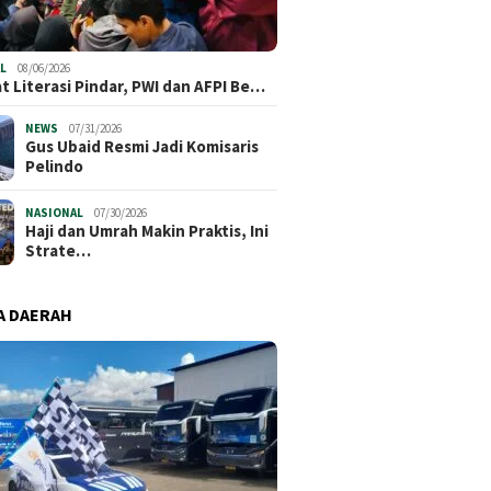
elling Competition
Haji dan
Perkuat Literasi Pindar, PWI
Jakarta Semarakkan
Ini Stra
dan AFPI Bersinergi Lindungi
26, Asah Kreativitas
Bangun 
Masyarakat dari Pinjol Ilegal
percayaan Diri Anak
L
08/06/2026
t Literasi Pindar, PWI dan AFPI Be…
NEWS
07/31/2026
​Gus Ubaid Resmi Jadi Komisaris
Pelindo
NASIONAL
07/30/2026
Haji dan Umrah Makin Praktis, Ini
Strate…
A DAERAH