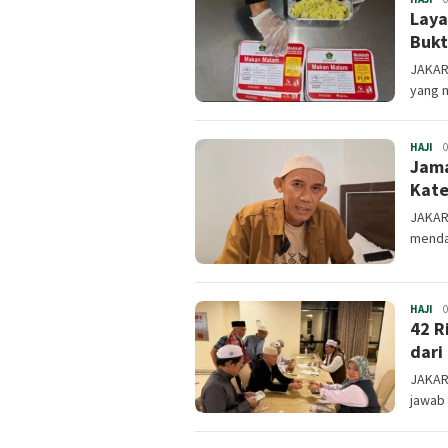
Laya
Bukt
JAKART
yang 
HAJI
Inf
0
Jama
Kate
JAKART
mendap
HAJI
Inf
0
42 R
dari
JAKAR
jawab