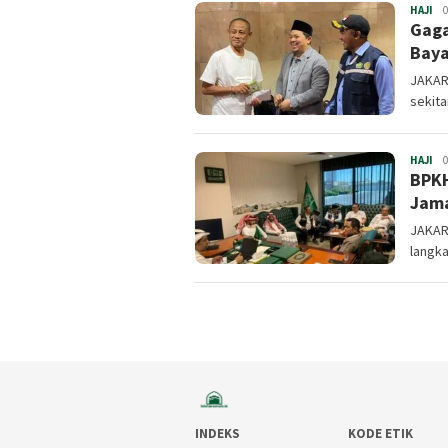
HAJI
Inf
0
Gaga
Baya
JAKAR
sekita
HAJI
Inf
0
BPKH
Jama
JAKAR
langka
INDEKS
KODE ETIK