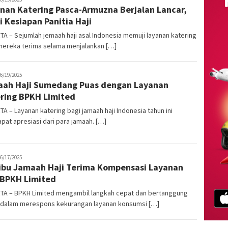
nan Katering Pasca-Armuzna Berjalan Lancar,
i Kesiapan Panitia Haji
A – Sejumlah jemaah haji asal Indonesia memuji layanan katering
mereka terima selama menjalankan […]
oharamain.id
6/19/2025
ah Haji Sumedang Puas dengan Layanan
ring BPKH Limited
A – Layanan katering bagi jamaah haji Indonesia tahun ini
at apresiasi dari para jamaah. […]
oharamain.id
6/17/2025
ibu Jamaah Haji Terima Kompensasi Layanan
 BPKH Limited
TA – BPKH Limited mengambil langkah cepat dan bertanggung
 dalam merespons kekurangan layanan konsumsi […]