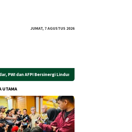
JUMAT, 7 AGUSTUS 2026
n AFPI Bersinergi Lindungi Masyarakat dari Pinjol Ilegal
​
A UTAMA