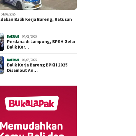
04/08/2025
dakan Balik Kerja Bareng, Ratusan
DAERAH
04/08/2025
Perdana di Lampung, BPKH Gelar
Balik Ker…
DAERAH
04/08/2025
Balik Kerja Bareng BPKH 2025
Disambut An…