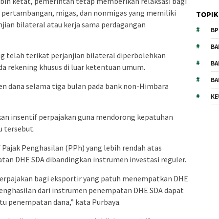
bih ketat, pemerintah tetap memberikan relaksasi bagi
or pertambangan, migas, dan nonmigas yang memiliki
TOPIK
jian bilateral atau kerja sama perdagangan
BP
BA
 telah terikat perjanjian bilateral diperbolehkan
BA
 rekening khusus di luar ketentuan umum.
BA
n dana selama tiga bulan pada bank non-Himbara
KE
pkan insentif perpajakan guna mendorong kepatuhan
u tersebut.
f Pajak Penghasilan (PPh) yang lebih rendah atas
tan DHE SDA dibandingkan instrumen investasi reguler.
perpajakan bagi eksportir yang patuh menempatkan DHE
s penghasilan dari instrumen penempatan DHE SDA dapat
ktu penempatan dana,” kata Purbaya.