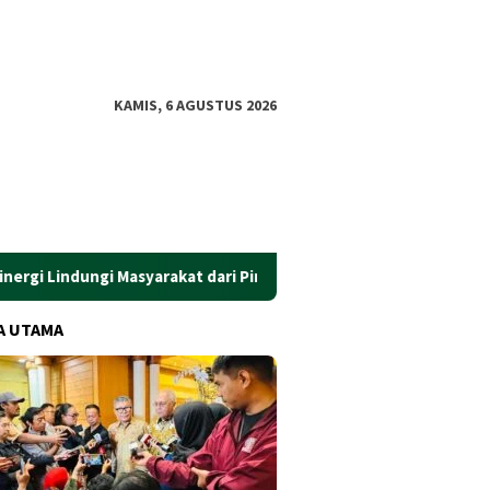
KAMIS, 6 AGUSTUS 2026
 Masyarakat dari Pinjol Ilegal
​Gus Ubaid Resmi Jadi Komis
A UTAMA