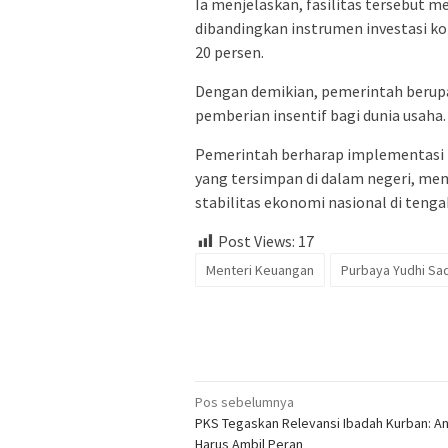
Ia menjelaskan, fasilitas tersebut 
dibandingkan instrumen investasi k
20 persen.
Dengan demikian, pemerintah berup
pemberian insentif bagi dunia usaha.
Pemerintah berharap implementasi 
yang tersimpan di dalam negeri, me
stabilitas ekonomi nasional di teng
Post Views:
17
Menteri Keuangan
Purbaya Yudhi S
Navigasi
Pos sebelumnya
​PKS Tegaskan Relevansi Ibadah Kurban: A
pos
Harus Ambil Peran