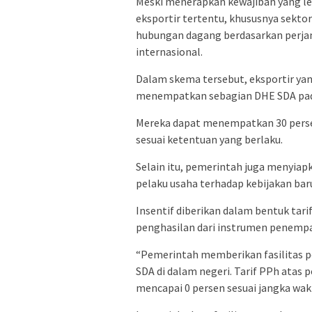
Meski menerapkan kewajiban yang le
eksportir tertentu, khususnya sekt
hubungan dagang berdasarkan perjan
internasional.
Dalam skema tersebut, eksportir yang
menempatkan sebagian DHE SDA pada
Mereka dapat menempatkan 30 perse
sesuai ketentuan yang berlaku.
Selain itu, pemerintah juga menyia
pelaku usaha terhadap kebijakan bar
Insentif diberikan dalam bentuk tari
penghasilan dari instrumen penempa
“Pemerintah memberikan fasilitas 
SDA di dalam negeri. Tarif PPh ata
mencapai 0 persen sesuai jangka wa