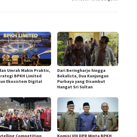
 dan Umrah Makin Praktis,
Dari Beringharjo hingga
Strategi BPKH Limited
Bekalista, Dua Kunjungan
un Ekosistem Digital
Purbaya yang Disambut
Hangat Sri Sultan
ytelling Competition
Komisi VIII DPR Minta BPKH