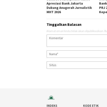
Apresiasi Bank Jakarta
Bank
Dukung Anugerah Jurnalistik
PRJ 
MHT 2026
Kepe
Tinggalkan Balasan
Alamat email Anda tidak akan dipublikasikan.
Ru
INDEKS
KODE ETIK