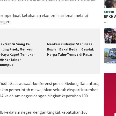
DAERAH
 memperkuat ketahanan ekonomi nasional melalui
BPKH A
…
negeri.
dak Sabtu Siang ke
​Menkeu Purbaya: Stabilisasi
njung Priok, Menkeu
Rupiah Bakal Redam Gejolak
rbaya Kaget Temukan
Harga Tahu-Tempe di Pasar
100 Kontainer
numpuk
Yudhi Sadewa saat konferensi pers di Gedung Danantara,
akan pemerintah mewajibkan seluruh eksportir sumber
DA ke dalam negeri dengan tingkat kepatuhan 100
HE ke dalam negeri dengan tingkat kepatuhan 100