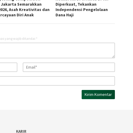
 Jakarta Semarakkan
Diperkuat, Tekankan
2026, Asah Kreativitas dan
Independensi Pengelolaan
rcayaan Diri Anak
Dana Haji
as yang wajib ditandai
*
KARIR