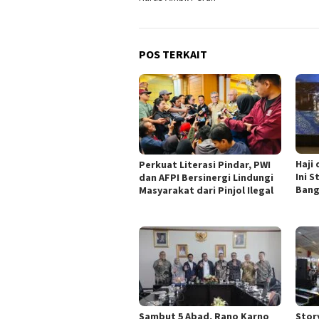
POS TERKAIT
Haji
Perkuat Literasi Pindar, PWI
Ini 
dan AFPI Bersinergi Lindungi
Bang
Masyarakat dari Pinjol Ilegal
Sambut 5 Abad, Rano Karno
Stor