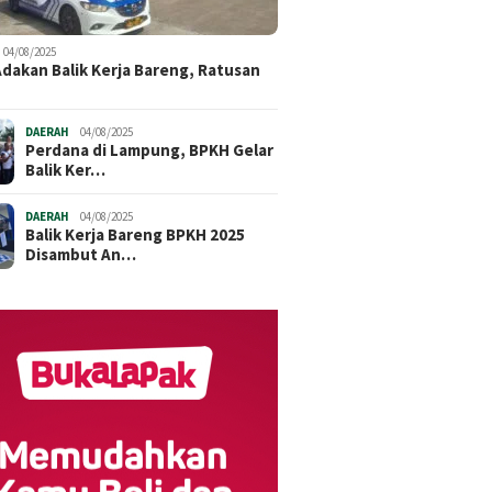
04/08/2025
dakan Balik Kerja Bareng, Ratusan
DAERAH
04/08/2025
Perdana di Lampung, BPKH Gelar
Balik Ker…
DAERAH
04/08/2025
Balik Kerja Bareng BPKH 2025
Disambut An…