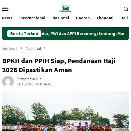
Loncat
Menu
ke
Mobile
konten
News
Internasional
Nasional
Daerah
Ekonomi
Haji
Literasi Pindar, PWI dan AFPI Bersinergi Lindungi Masyarakat dari P
Berita Terkini
Beranda
Nasional
BPKH dan PPIH Siap, Pendanaan Haji
2026 Dipastikan Aman
Infoharamain.id
01/31/2026
41 Dilihat