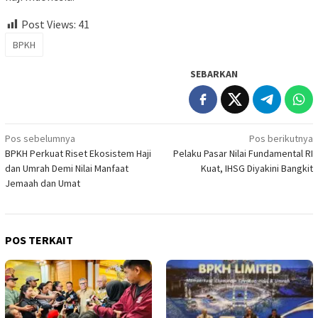
Post Views:
41
BPKH
SEBARKAN
Navigasi
Pos sebelumnya
Pos berikutnya
BPKH Perkuat Riset Ekosistem Haji
Pelaku Pasar Nilai Fundamental RI
pos
dan Umrah Demi Nilai Manfaat
Kuat, IHSG Diyakini Bangkit
Jemaah dan Umat
POS TERKAIT