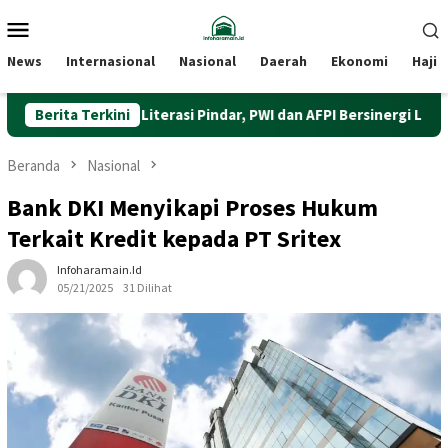
Loncat
Menu
ke
Mobile
konten
News
Internasional
Nasional
Daerah
Ekonomi
Haji
Perkuat Literasi Pindar, PWI dan AFPI Bersinergi Lindungi Masya
Berita Terkini
Beranda
Nasional
Bank DKI Menyikapi Proses Hukum
Terkait Kredit kepada PT Sritex
Infoharamain.id
05/21/2025
31 Dilihat