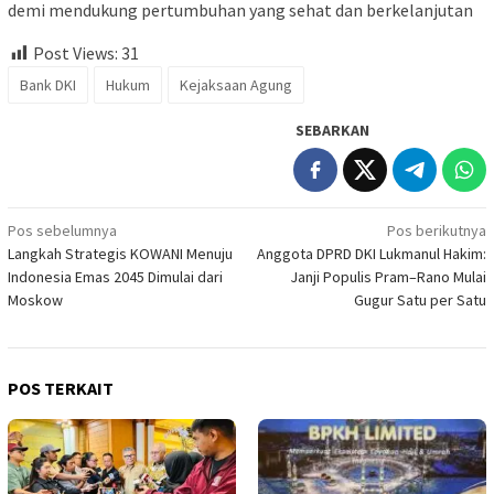
demi mendukung pertumbuhan yang sehat dan berkelanjutan
Post Views:
31
Bank DKI
Hukum
Kejaksaan Agung
SEBARKAN
Navigasi
Pos sebelumnya
Pos berikutnya
Langkah Strategis KOWANI Menuju
Anggota DPRD DKI Lukmanul Hakim:
pos
Indonesia Emas 2045 Dimulai dari
Janji Populis Pram–Rano Mulai
Moskow
Gugur Satu per Satu
POS TERKAIT