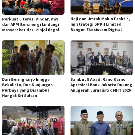
Haji dan Umrah Makin Praktis,
Perkuat Literasi Pindar, PWI
Ini Strategi BPKH Limited
dan AFPI Bersinergi Lindungi
Bangun Ekosistem Digital
Masyarakat dari Pinjol Ilegal
Dari Beringharjo hingga
Sambut 5 Abad, Rano Karno
Bekalista, Dua Kunjungan
Apresiasi Bank Jakarta Dukung
Purbaya yang Disambut
Anugerah Jurnalistik MHT 2026
Hangat Sri Sultan