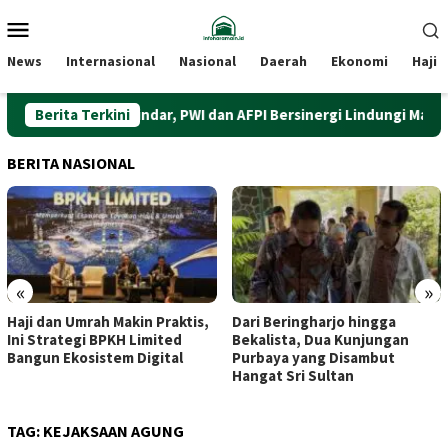
Loncat
Menu
ke
Mobile
konten
News
Internasional
Nasional
Daerah
Ekonomi
Haji
kuat Literasi Pindar, PWI dan AFPI Bersinergi Lindungi Masyarakat 
Berita Terkini
BERITA NASIONAL
«
»
Haji dan Umrah Makin Praktis,
Dari Beringharjo hingga
Ini Strategi BPKH Limited
Bekalista, Dua Kunjungan
Bangun Ekosistem Digital
Purbaya yang Disambut
Hangat Sri Sultan
TAG:
KEJAKSAAN AGUNG