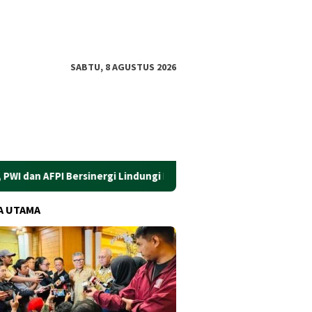
SABTU, 8 AGUSTUS 2026
 Bersinergi Lindungi Masyarakat dari Pinjol Ilegal
​Gus Ub
A UTAMA