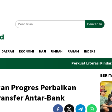
Pencarian
DAERAH
EKONOMI
HAJI
UMRAH
RAGAM
INDEKS
Perkuat Literasi Pindar, PWI dan AFPI
BERIT
an Progres Perbaikan
ransfer Antar-Bank