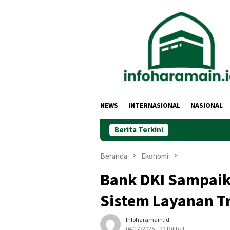
Loncat
ke
konten
NEWS
INTERNASIONAL
NASIONAL
Berita Terkini
Beranda
Ekonomi
Bank DKI Sampaik
Sistem Layanan T
Infoharamain.id
04/17/2025
22 Dilihat