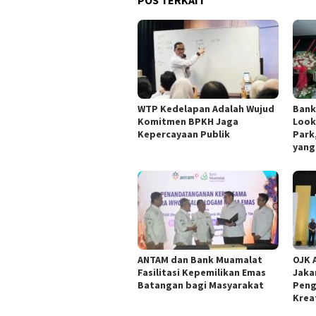
WTP Kedelapan Adalah Wujud
Bank
Komitmen BPKH Jaga
Look
Kepercayaan Publik
Park
yang
ANTAM dan Bank Muamalat
OJK 
Fasilitasi Kepemilikan Emas
Jaka
Batangan bagi Masyarakat
Peng
Krea