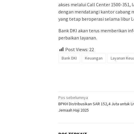
akses melalui Call Center 1500-351, 
dengan mendatangi kantor cabang 
yang tetap beroperasi selama libur L
Bank DKI akan terus memberikan inf
perbaikan layanan.
Post Views:
22
Bank DKI
Keuangan
Layanan Keu
Navigasi
Pos sebelumnya
BPKH Distribusikan SAR 152,4 Juta untuk Li
pos
Jemaah Haji 2025
POS TERKAIT