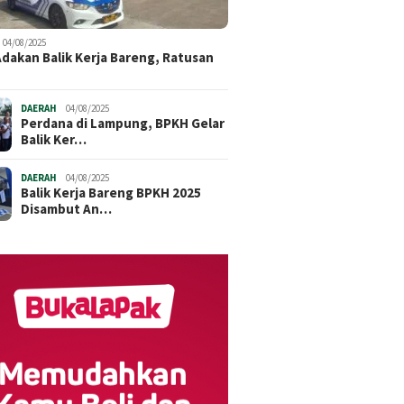
04/08/2025
dakan Balik Kerja Bareng, Ratusan
DAERAH
04/08/2025
Perdana di Lampung, BPKH Gelar
Balik Ker…
DAERAH
04/08/2025
Balik Kerja Bareng BPKH 2025
Disambut An…