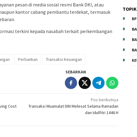
layanan pesan di media sosial resmi Bank DKI, atau
TOPIK
maupun kantor cabang pembantu terdekat, termasuk
ebaran.
BP
BA
ormasi terkini kepada nasabah terkait perkembangan
BA
BA
angan
Perbankan
Transaksi Keuangan
KE
SEBARKAN
Pos berikutnya
ving Cost
Transaksi Muamalat DIN Melesat Selama Ramadan
dan Idulfitri 1446 H