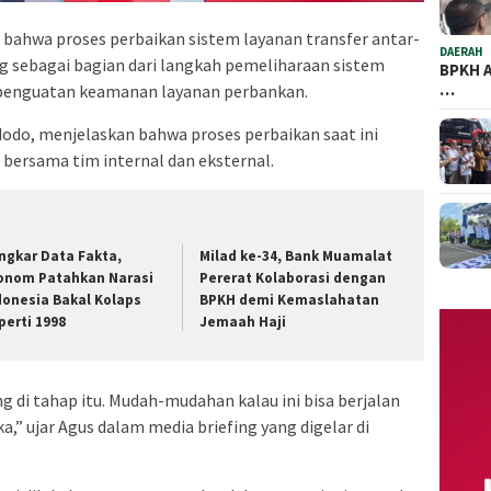
ahwa proses perbaikan sistem layanan transfer antar-
DAERAH
ng sebagai bagian dari langkah pemeliharaan sistem
BPKH A
…
 penguatan keamanan layanan perbankan.
odo, menjelaskan bahwa proses perbaikan saat ini
 bersama tim internal dan eksternal.
ongkar Data Fakta,
Milad ke-34, Bank Muamalat
onom Patahkan Narasi
Pererat Kolaborasi dengan
donesia Bakal Kolaps
BPKH demi Kemaslahatan
perti 1998
Jemaah Haji
g di tahap itu. Mudah-mudahan kalau ini bisa berjalan
ka,” ujar Agus dalam media briefing yang digelar di