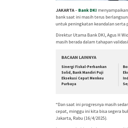
JAKARTA
–
Bank DKI
menyampaikan b
bank saat ini masih terus berlangsu
untuk peningkatan keandalan serta
Direktur Utama Bank DKI, Agus H Wid
masih berada dalam tahapan validasi
BACAAN LAINNYA
Sinergi Fiskal-Perbankan
​B
Solid, Bank Mandiri Puji
Ek
Eksekusi Cepat Menkeu
In
Purbaya
Se
“Dan saat ini progresnya masih sedan
cepat, minggu ini kita bisa segera bu
Jakarta, Rabu (16/4/2025).