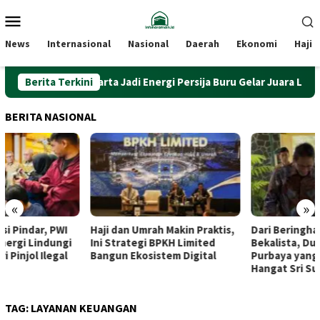
Loncat
Menu
ke
Mobile
konten
News
Internasional
Nasional
Daerah
Ekonomi
Haji
Bank Jakarta Jadi Energi Persija Buru Gelar Juara Liga Indon
Berita Terkini
BERITA NASIONAL
«
»
Haji dan Umrah Makin Praktis,
Dari Beringharjo hingga
Ini Strategi BPKH Limited
Bekalista, Dua Kunjungan
Bangun Ekosistem Digital
Purbaya yang Disambut
Hangat Sri Sultan
TAG:
LAYANAN KEUANGAN