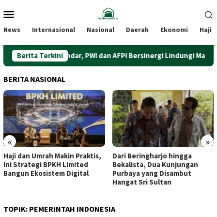
Loncat
Menu
ke
Mobile
konten
News
Internasional
Nasional
Daerah
Ekonomi
Haji
kuat Literasi Pindar, PWI dan AFPI Bersinergi Lindungi Masyarakat 
Berita Terkini
BERITA NASIONAL
«
»
Haji dan Umrah Makin Praktis,
Dari Beringharjo hingga
Ini Strategi BPKH Limited
Bekalista, Dua Kunjungan
Bangun Ekosistem Digital
Purbaya yang Disambut
Hangat Sri Sultan
TOPIK:
PEMERINTAH INDONESIA