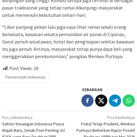
kunjungan yang tinggi. Kondisi serupa juga terlihat di berbagai
pasar tradisional yang tetap ramai dikunjungi masyarakat
untuk memenuhi kebutuhan sehari-hari.
“Libur panjang pekan lalu juga saya lihat ramai sekali orang
berwisata, kawasan wisata pemandian air panas di Cipanas,
Garut penuh wisatawan, hotel dan penginapan sekitar kawasan
itu juga penuh. Artinya, masyarakat tetap punya daya beli yang
menggerakkan perekonomian,” pungkas Menkeu Purbaya.
Post Views:
16
Pemerintah Indonesia
SEBARKAN
Navigasi
Pos sebelumnya
Pos berikutnya
Sektor Keuangan Indonesia Punya
Fiskal Tetap Prudent, Menkeu
pos
Wajah Baru, Simak Poin Penting UU
Purbaya Beberkan Rapor Positif
P2SK yang Baru Disahkan DPR
Realisasi APBN per Mei 2026