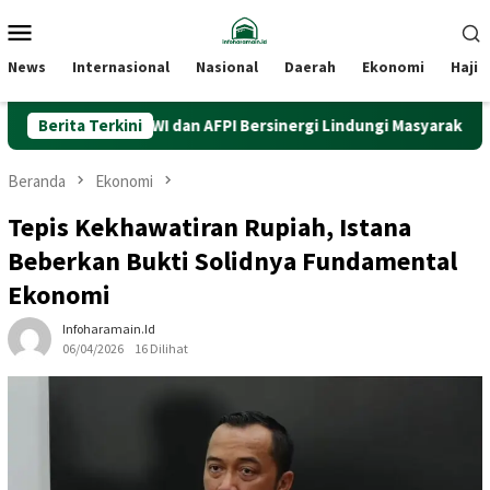
Loncat
Menu
ke
Mobile
konten
News
Internasional
Nasional
Daerah
Ekonomi
Haji
si Pindar, PWI dan AFPI Bersinergi Lindungi Masyarakat dari Pinjol 
Berita Terkini
Beranda
Ekonomi
Tepis Kekhawatiran Rupiah, Istana
Beberkan Bukti Solidnya Fundamental
Ekonomi
Infoharamain.id
06/04/2026
16 Dilihat