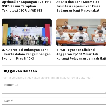
Optimalkan Lapangan Tua, PHE
ANTAM dan Bank Muamalat
OSES Resmi Terapkan
Fasilitasi Kepemilikan Emas
Teknologi CEOR di WK SES
Batangan bagi Masyarakat
OJK Apresiasi Dukungan Bank
BPKH Tegaskan Efisiensi
Jakarta dalam Pengembangan
Anggaran Rp100 Miliar Tak
Ekonomi Kreatif DKI
Kurangi Pelayanan Jemaah Haji
Tinggalkan Balasan
Alamat email Anda tidak akan dipublikasikan.
Ruas yang wajib ditandai
*