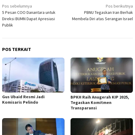
Navigasi
Pos sebelumnya
Pos berikutnya
5 Pesan COO Danantara untuk
PBNU Tegaskan Iran Berhak
pos
Direksi BUMN Dapat Apresiasi
Membela Diri atas Serangan Israel
Publik
POS TERKAIT
​Gus Ubaid Resmi Jadi
BPKH Raih Anugerah KIP 2025,
Komisaris Pelindo
Tegaskan Komitmen
Transparansi