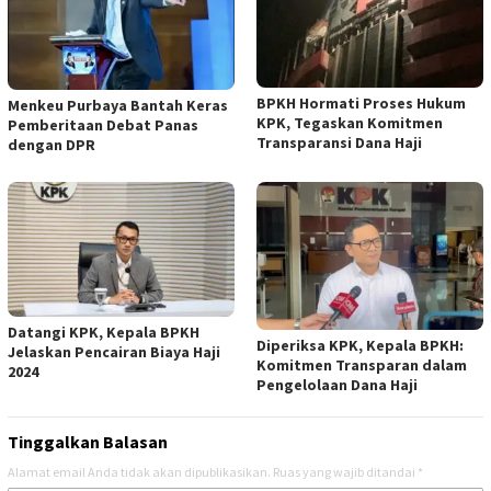
BPKH Hormati Proses Hukum
Menkeu Purbaya Bantah Keras
KPK, Tegaskan Komitmen
Pemberitaan Debat Panas
Transparansi Dana Haji
dengan DPR
Datangi KPK, Kepala BPKH
Diperiksa KPK, Kepala BPKH:
Jelaskan Pencairan Biaya Haji
Komitmen Transparan dalam
2024
Pengelolaan Dana Haji
Tinggalkan Balasan
Alamat email Anda tidak akan dipublikasikan.
Ruas yang wajib ditandai
*