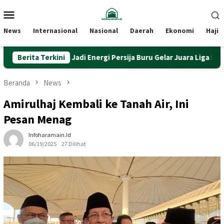
Loncat
Menu
ke
Mobile
konten
News
Internasional
Nasional
Daerah
Ekonomi
Haji
nk Jakarta Jadi Energi Persija Buru Gelar Juara Liga Indonesia
Berita Terkini
Beranda
News
Amirulhaj Kembali ke Tanah Air, Ini
Pesan Menag
Infoharamain.id
06/19/2025
27 Dilihat