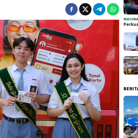
NASIONA
Perkua
BERIT