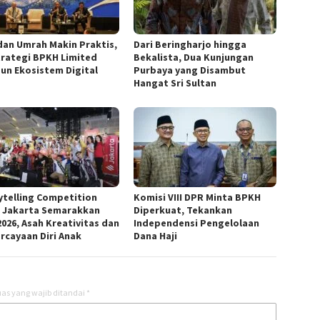
 dan Umrah Makin Praktis,
Dari Beringharjo hingga
Strategi BPKH Limited
Bekalista, Dua Kunjungan
un Ekosistem Digital
Purbaya yang Disambut
Hangat Sri Sultan
ytelling Competition
Komisi VIII DPR Minta BPKH
 Jakarta Semarakkan
Diperkuat, Tekankan
2026, Asah Kreativitas dan
Independensi Pengelolaan
rcayaan Diri Anak
Dana Haji
as yang wajib ditandai
*