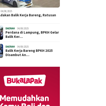
04/08/2025
dakan Balik Kerja Bareng, Ratusan
DAERAH
04/08/2025
Perdana di Lampung, BPKH Gelar
Balik Ker…
DAERAH
04/08/2025
Balik Kerja Bareng BPKH 2025
Disambut An…