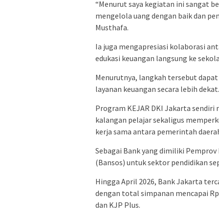
“Menurut saya kegiatan ini sangat b
mengelola uang dengan baik dan pen
Musthafa.
Ia juga mengapresiasi kolaborasi a
edukasi keuangan langsung ke sekola
Menurutnya, langkah tersebut dapa
layanan keuangan secara lebih dekat
Program KEJAR DKI Jakarta sendiri
kalangan pelajar sekaligus memperku
kerja sama antara pemerintah daerah
Sebagai Bank yang dimiliki Pemprov 
(Bansos) untuk sektor pendidikan se
Hingga April 2026, Bank Jakarta terca
dengan total simpanan mencapai Rp1,
dan KJP Plus.