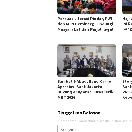
Haji
Perkuat Literasi Pindar, PWI
Ini 
dan AFPI Bersinergi Lindungi
Bang
Masyarakat dari Pinjol Ilegal
Sambut 5 Abad, Rano Karno
Stor
Apresiasi Bank Jakarta
Bank
Dukung Anugerah Jurnalistik
PRJ 
MHT 2026
Kepe
Tinggalkan Balasan
Alamat email Anda tidak akan dipublikasikan.
Ru