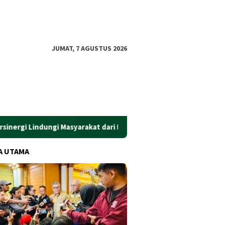
JUMAT, 7 AGUSTUS 2026
gi Masyarakat dari Pinjol Ilegal
​Gus Ubaid Resmi Jadi Kom
A UTAMA