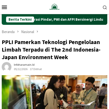
Loncat
Menu
ke
Mobile
konten
kuat Literasi Pindar, PWI dan AFPI Bersinergi Lindungi Masyarakat 
Berita Terkini
Beranda
Nasional
PPLI Pamerkan Teknologi Pengelolaan
Limbah Terpadu di The 2nd Indonesia-
Japan Environment Week
Infoharamain.id
05/12/2026
17 Dilihat