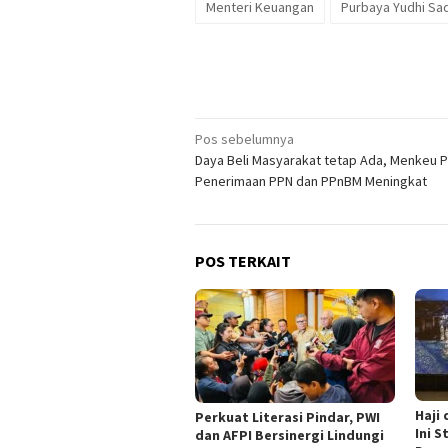
Menteri Keuangan
Purbaya Yudhi S
Navigasi
Pos sebelumnya
Daya Beli Masyarakat tetap Ada, Menkeu P
pos
Penerimaan PPN dan PPnBM Meningkat
POS TERKAIT
Haji
Perkuat Literasi Pindar, PWI
Ini 
dan AFPI Bersinergi Lindungi