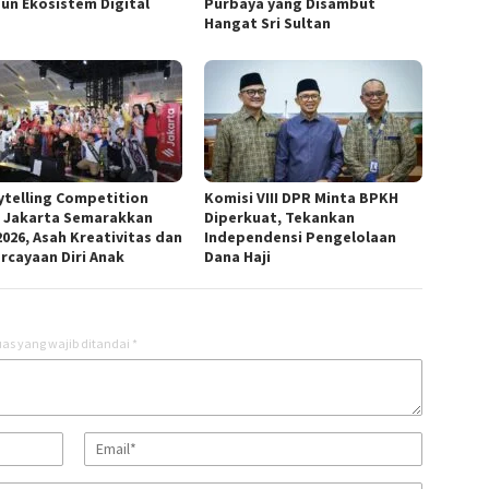
un Ekosistem Digital
Purbaya yang Disambut
Hangat Sri Sultan
ytelling Competition
Komisi VIII DPR Minta BPKH
 Jakarta Semarakkan
Diperkuat, Tekankan
2026, Asah Kreativitas dan
Independensi Pengelolaan
rcayaan Diri Anak
Dana Haji
as yang wajib ditandai
*