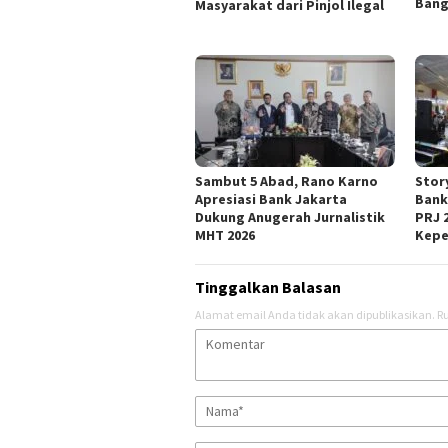
Bang
Masyarakat dari Pinjol Ilegal
Sambut 5 Abad, Rano Karno
Stor
Apresiasi Bank Jakarta
Bank
Dukung Anugerah Jurnalistik
PRJ 
MHT 2026
Kepe
Tinggalkan Balasan
Alamat email Anda tidak akan dipublikasikan.
Ru