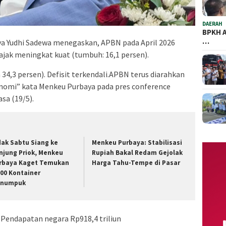
DAERAH
BPKH A
…
a Yudhi Sadewa menegaskan, APBN pada April 2026
ajak meningkat kuat (tumbuh: 16,1 persen).
34,3 persen). Defisit terkendali.APBN terus diarahkan
omi” kata Menkeu Purbaya pada pres conference
sa (19/5).
dak Sabtu Siang ke
​Menkeu Purbaya: Stabilisasi
njung Priok, Menkeu
Rupiah Bakal Redam Gejolak
rbaya Kaget Temukan
Harga Tahu-Tempe di Pasar
100 Kontainer
numpuk
: Pendapatan negara Rp918,4 triliun