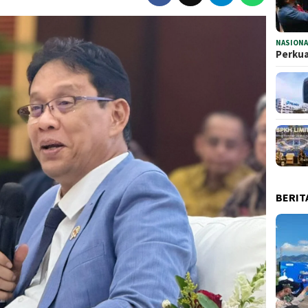
NASIONA
Perkua
BERIT