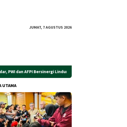
JUMAT, 7 AGUSTUS 2026
n AFPI Bersinergi Lindungi Masyarakat dari Pinjol Ilegal
​G
A UTAMA