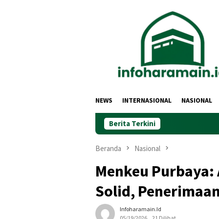
Loncat
ke
konten
NEWS
INTERNASIONAL
NASIONAL
Berita Terkini
Beranda
Nasional
Menkeu Purbaya: 
Solid, Penerimaa
Infoharamain.id
05/19/2026
21 Dilihat