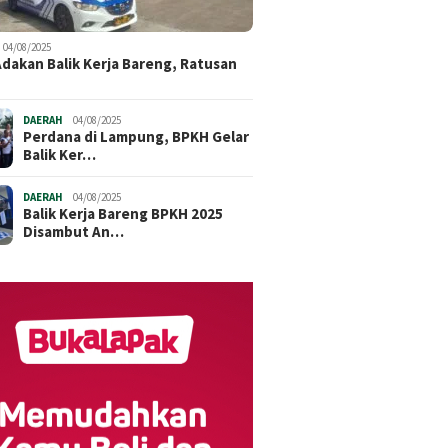
04/08/2025
dakan Balik Kerja Bareng, Ratusan
DAERAH
04/08/2025
Perdana di Lampung, BPKH Gelar
Balik Ker…
DAERAH
04/08/2025
Balik Kerja Bareng BPKH 2025
Disambut An…