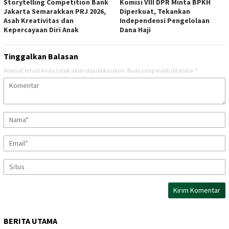
Storytelling Competition Bank
Komisi VIII DPR Minta BPKH
Jakarta Semarakkan PRJ 2026,
Diperkuat, Tekankan
Asah Kreativitas dan
Independensi Pengelolaan
Kepercayaan Diri Anak
Dana Haji
Tinggalkan Balasan
Alamat email Anda tidak akan dipublikasikan.
Ruas yang wajib ditandai
*
BERITA UTAMA