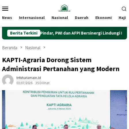
Loncat
Menu
ke
Mobile
konten
News
Internasional
Nasional
Daerah
Ekonomi
Haji
t Literasi Pindar, PWI dan AFPI Bersinergi Lindungi Masyarakat dar
Berita Terkini
Beranda
Nasional
KAPTI-Agraria Dorong Sistem
Administrasi Pertanahan yang Modern
Infoharamain.id
03/07/2026
35 Dilihat