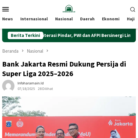
Loncat
Menu
ke
Mobile
konten
News
Internasional
Nasional
Daerah
Ekonomi
Haji
Perkuat Literasi Pindar, PWI dan AFPI Bersinergi Lindungi Masyara
Berita Terkini
Beranda
Nasional
Bank Jakarta Resmi Dukung Persija di
Super Liga 2025–2026
Infoharamain.id
07/18/2025
28 Dilihat