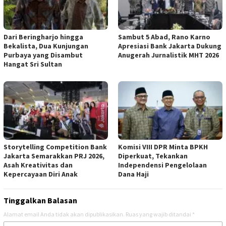
Dari Beringharjo hingga
Sambut 5 Abad, Rano Karno
Bekalista, Dua Kunjungan
Apresiasi Bank Jakarta Dukung
Purbaya yang Disambut
Anugerah Jurnalistik MHT 2026
Hangat Sri Sultan
Storytelling Competition Bank
Komisi VIII DPR Minta BPKH
Jakarta Semarakkan PRJ 2026,
Diperkuat, Tekankan
Asah Kreativitas dan
Independensi Pengelolaan
Kepercayaan Diri Anak
Dana Haji
Tinggalkan Balasan
Alamat email Anda tidak akan dipublikasikan.
Ruas yang wajib ditandai
*