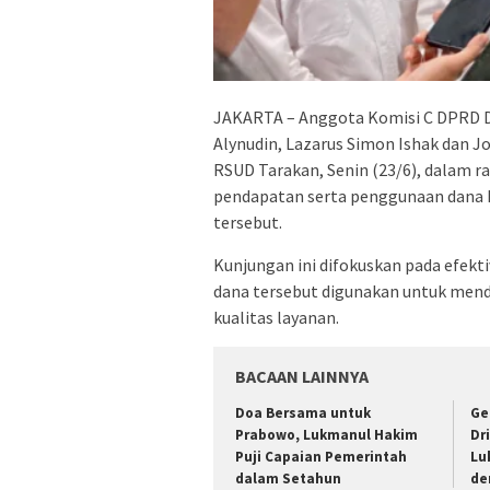
JAKARTA – Anggota Komisi C DPRD DK
Alynudin, Lazarus Simon Ishak dan 
RSUD Tarakan, Senin (23/6), dalam r
pendapatan serta penggunaan dana 
tersebut.
Kunjungan ini difokuskan pada efek
dana tersebut digunakan untuk mend
kualitas layanan.
BACAAN LAINNYA
Doa Bersama untuk
Ge
Prabowo, Lukmanul Hakim
Dri
Puji Capaian Pemerintah
Lu
dalam Setahun
de