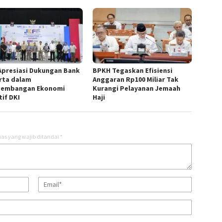
Apresiasi Dukungan Bank
BPKH Tegaskan Efisiensi
rta dalam
Anggaran Rp100 Miliar Tak
embangan Ekonomi
Kurangi Pelayanan Jemaah
tif DKI
Haji
as yang wajib ditandai
*