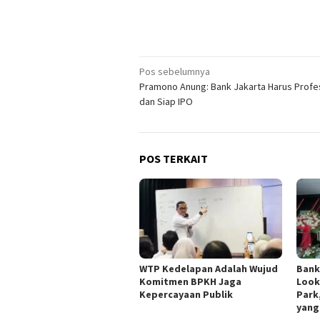
Navigasi
Pos sebelumnya
Pramono Anung: Bank Jakarta Harus Profe
pos
dan Siap IPO
POS TERKAIT
WTP Kedelapan Adalah Wujud
Bank
Komitmen BPKH Jaga
Look
Kepercayaan Publik
Park
yang