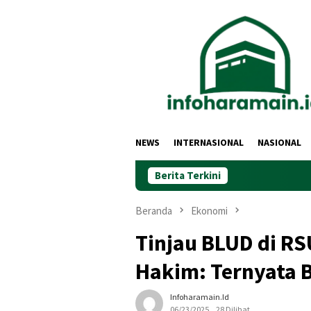
Loncat
ke
konten
NEWS
INTERNASIONAL
NASIONAL
Berita Terkini
Beranda
Ekonomi
Tinjau BLUD di R
Hakim: Ternyata 
Infoharamain.id
06/23/2025
28 Dilihat