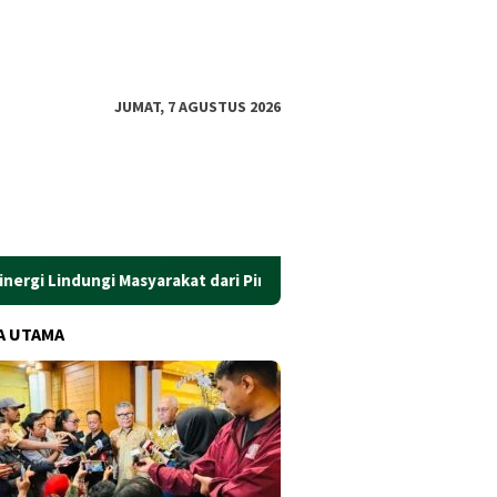
JUMAT, 7 AGUSTUS 2026
ngi Masyarakat dari Pinjol Ilegal
​Gus Ubaid Resmi Jadi Ko
A UTAMA