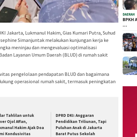
DAERAH
BPKH A
…
I Jakarta, Lukmanul Hakim, Gias Kumari Putra, Suhud
Josephine Simanjuntak melakukan kunjungan kerja ke
angka meninjau dan mengevaluasi optimalisasi
Badan Layanan Umum Daerah (BLUD) di rumah sakit
tivitas pengelolaan pendapatan BLUD dan bagaimana
ukung operasional rumah sakit, termasuk peningkatan
lar Tahlilan untuk
DPRD DKI: Anggaran
ver Ojol Affan,
Pendidikan Triliunan, Tapi
kmanul Hakim Ajak Doa
Puluhan Anak di Jakarta
mi Kondusivitas
Barat Putus Sekolah