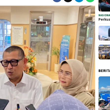
NASIONA
Perkua
BERIT