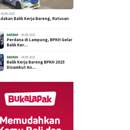
04/08/2025
dakan Balik Kerja Bareng, Ratusan
DAERAH
04/08/2025
Perdana di Lampung, BPKH Gelar
Balik Ker…
DAERAH
04/08/2025
Balik Kerja Bareng BPKH 2025
Disambut An…