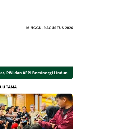
MINGGU, 9 AGUSTUS 2026
 Bersinergi Lindungi Masyarakat dari Pinjol Ilegal
​Gus Ub
A UTAMA