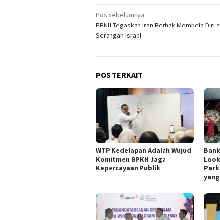
Navigasi
Pos sebelumnya
PBNU Tegaskan Iran Berhak Membela Diri a
pos
Serangan Israel
POS TERKAIT
WTP Kedelapan Adalah Wujud
Bank
Komitmen BPKH Jaga
Look
Kepercayaan Publik
Park
yang