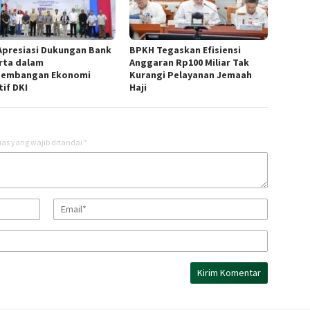
Apresiasi Dukungan Bank
BPKH Tegaskan Efisiensi
rta dalam
Anggaran Rp100 Miliar Tak
embangan Ekonomi
Kurangi Pelayanan Jemaah
tif DKI
Haji
as yang wajib ditandai
*