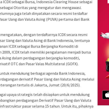
a ICDX sebagai Bursa, Indonesia Clearing House sebagai
 sebagai Otoritas yang mengatur dan mengawasi.
elumnya juga telah dinyatakan secara resmi terdaftar
asar Uang dan Valuta Asing (PUVA) pertama dari Bank
mengatakan, dengan terdaftarnya ICDX secara resmi
sar Uang dan Valuta Asing di Bank Indonesia, tentunya
lanan ICDX sebagai Bursa Berjangka Komoditi di
hun 2009, ICDX telah memiliki pengalaman menjadi bursa
a Asing dalam perdagangan berjangka komoditi,
ivatif OTC dan Pasar Valas Multilateral (GOFX).
p untuk mendukung berbagai agenda Bank Indonesia,
dagangan derivatif Pasar Uang dan Valuta Asing melalui
eterangan tertulis di Jakarta, Jumat (20/6/2025).
agai upaya strategis telah disiapkan untuk mendukung
bangkan perdagangan Derivatif Pasar Uang dan Valuta
nfrastruktur pasar selama 15 tahun. Untuk itu, pihaknya