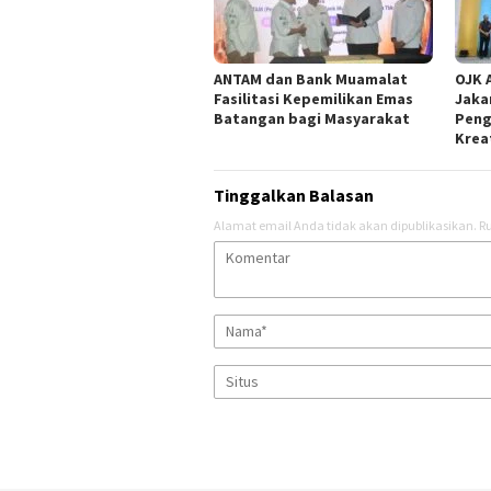
ANTAM dan Bank Muamalat
OJK 
Fasilitasi Kepemilikan Emas
Jaka
Batangan bagi Masyarakat
Peng
Krea
Tinggalkan Balasan
Alamat email Anda tidak akan dipublikasikan.
Ru