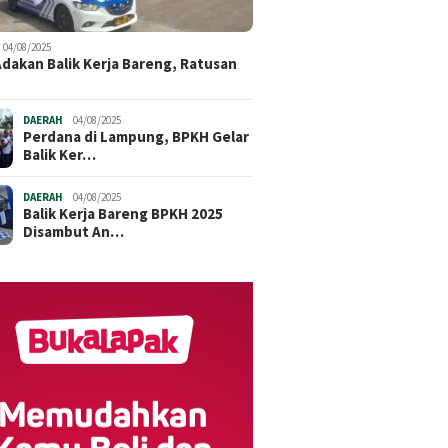
04/08/2025
dakan Balik Kerja Bareng, Ratusan
DAERAH
04/08/2025
Perdana di Lampung, BPKH Gelar
Balik Ker…
DAERAH
04/08/2025
Balik Kerja Bareng BPKH 2025
Disambut An…