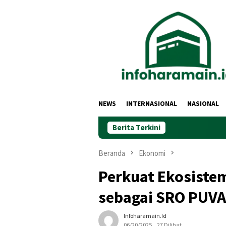
Loncat
ke
konten
NEWS
INTERNASIONAL
NASIONAL
Berita Terkini
Beranda
Ekonomi
Perkuat Ekosistem
sebagai SRO PUVA
Infoharamain.id
06/20/2025
27 Dilihat