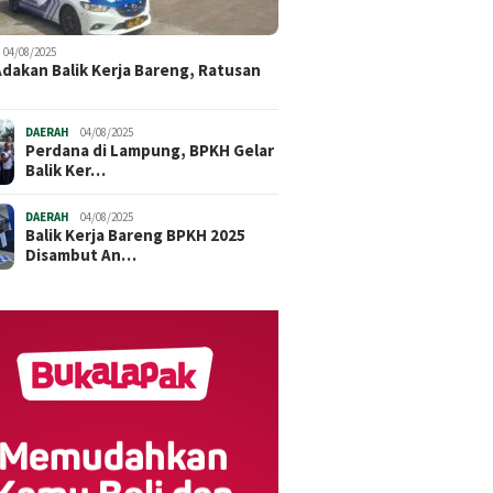
04/08/2025
dakan Balik Kerja Bareng, Ratusan
DAERAH
04/08/2025
Perdana di Lampung, BPKH Gelar
Balik Ker…
DAERAH
04/08/2025
Balik Kerja Bareng BPKH 2025
Disambut An…