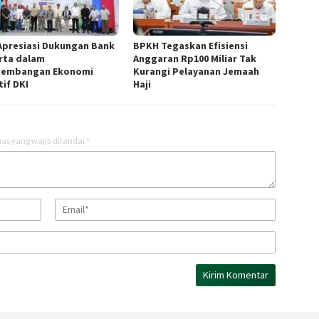
Apresiasi Dukungan Bank
BPKH Tegaskan Efisiensi
rta dalam
Anggaran Rp100 Miliar Tak
embangan Ekonomi
Kurangi Pelayanan Jemaah
tif DKI
Haji
as yang wajib ditandai
*