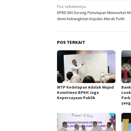
Navigasi
Pos sebelumnya
DPRD DKI Dorong Penutupan Minimarket M
pos
demi Kebangkitan Kopdes Merah Putih
POS TERKAIT
WTP Kedelapan Adalah Wujud
Bank
Komitmen BPKH Jaga
Look
Kepercayaan Publik
Park
yang