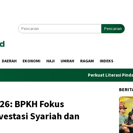
Pencarian
DAERAH
EKONOMI
HAJI
UMRAH
RAGAM
INDEKS
Perkuat Literasi Pindar, PWI dan A
BERIT
26: BPKH Fokus
estasi Syariah dan