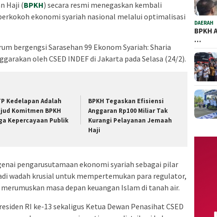
 Haji (
BPKH
) secara resmi menegaskan kembali
rkokoh ekonomi syariah nasional melalui optimalisasi
DAERAH
BPKH A
…
rum bergengsi Sarasehan 99 Ekonom Syariah: Sharia
garakan oleh CSED INDEF di Jakarta pada Selasa (24/2).
P Kedelapan Adalah
BPKH Tegaskan Efisiensi
jud Komitmen BPKH
Anggaran Rp100 Miliar Tak
ga Kepercayaan Publik
Kurangi Pelayanan Jemaah
Haji
ai pengarusutamaan ekonomi syariah sebagai pilar
adi wadah krusial untuk mempertemukan para regulator,
m merumuskan masa depan keuangan Islam di tanah air.
esiden RI ke-13 sekaligus Ketua Dewan Penasihat CSED