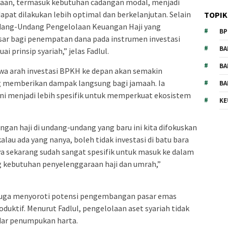
aan, termasuk kebutuhan cadangan modal, menjadi
apat dilakukan lebih optimal dan berkelanjutan. Selain
TOPIK
ndang-Undang Pengelolaan Keuangan Haji yang
BP
ar bagi penempatan dana pada instrumen investasi
BA
i prinsip syariah,” jelas Fadlul.
BA
hwa arah investasi BPKH ke depan akan semakin
g memberikan dampak langsung bagi jamaah. Ia
BA
 menjadi lebih spesifik untuk memperkuat ekosistem
KE
an haji di undang-undang yang baru ini kita difokuskan
alau ada yang nanya, boleh tidak investasi di batu bara
nya sekarang sudah sangat spesifik untuk masuk ke dalam
 kebutuhan penyelenggaraan haji dan umrah,”
juga menyoroti potensi pengembangan pasar emas
duktif. Menurut Fadlul, pengelolaan aset syariah tidak
adar penumpukan harta.