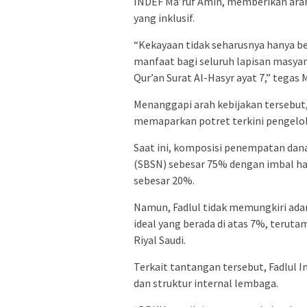
INDEF Ma’ruf Amin, memberikan ara
yang inklusif.
“Kekayaan tidak seharusnya hanya b
manfaat bagi seluruh lapisan masya
Qur’an Surat Al-Hasyr ayat 7,” tegas 
Menanggapi arah kebijakan tersebut
memaparkan potret terkini pengelola
Saat ini, komposisi penempatan dana
(SBSN) sebesar 75% dengan imbal has
sebesar 20%.
Namun, Fadlul tidak memungkiri ada
ideal yang berada di atas 7%, terutam
Riyal Saudi.
Terkait tantangan tersebut, Fadlul
dan struktur internal lembaga.