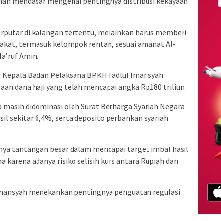
han mendasar mengenai pentingnya distribusi kekayaan
erputar di kalangan tertentu, melainkan harus memberi
rakat, termasuk kelompok rentan, sesuai amanat Al-
Ma’ruf Amin.
, Kepala Badan Pelaksana BPKH Fadlul Imansyah
an dana haji yang telah mencapai angka Rp180 triliun.
 masih didominasi oleh Surat Berharga Syariah Negara
il sekitar 6,4%, serta deposito perbankan syariah
nya tantangan besar dalam mencapai target imbal hasil
a karena adanya risiko selisih kurs antara Rupiah dan
 Imansyah menekankan pentingnya penguatan regulasi