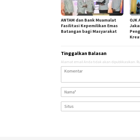
ANTAM dan Bank Muamalat
OJK 
Fasilitasi Kepemilikan Emas
Jaka
Batangan bagi Masyarakat
Peng
Krea
Tinggalkan Balasan
Alamat email Anda tidak akan dipublikasikan.
Ru