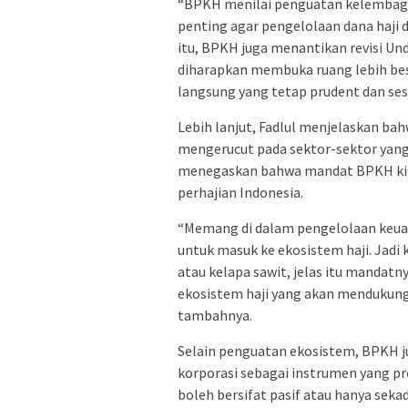
“BPKH menilai penguatan kelembag
penting agar pengelolaan dana haji d
itu, BPKH juga menantikan revisi U
diharapkan membuka ruang lebih bes
langsung yang tetap prudent dan sesua
Lebih lanjut, Fadlul menjelaskan ba
mengerucut pada sektor-sektor yan
menegaskan bahwa mandat BPKH kini
perhajian Indonesia.
“Memang di dalam pengelolaan keuang
untuk masuk ke ekosistem haji. Jadi k
atau kelapa sawit, jelas itu mandat
ekosistem haji yang akan mendukung
tambahnya.
Selain penguatan ekosistem, BPKH 
korporasi sebagai instrumen yang pro
boleh bersifat pasif atau hanya sek