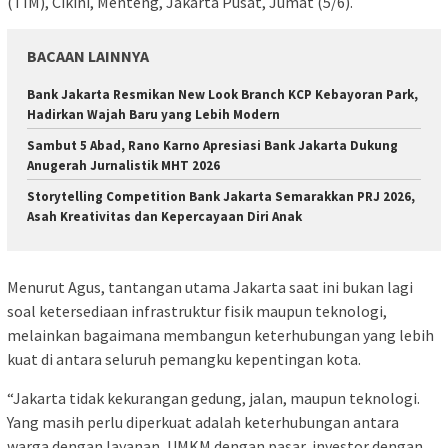
(TIM), Cikini, Menteng, Jakarta Pusat, Jumat (5/6).
BACAAN LAINNYA
Bank Jakarta Resmikan New Look Branch KCP Kebayoran Park,
Hadirkan Wajah Baru yang Lebih Modern
Sambut 5 Abad, Rano Karno Apresiasi Bank Jakarta Dukung
Anugerah Jurnalistik MHT 2026
Storytelling Competition Bank Jakarta Semarakkan PRJ 2026,
Asah Kreativitas dan Kepercayaan Diri Anak
Menurut Agus, tantangan utama Jakarta saat ini bukan lagi
soal ketersediaan infrastruktur fisik maupun teknologi,
melainkan bagaimana membangun keterhubungan yang lebih
kuat di antara seluruh pemangku kepentingan kota.
“Jakarta tidak kekurangan gedung, jalan, maupun teknologi.
Yang masih perlu diperkuat adalah keterhubungan antara
warga dengan layanan, UMKM dengan pasar, investor dengan