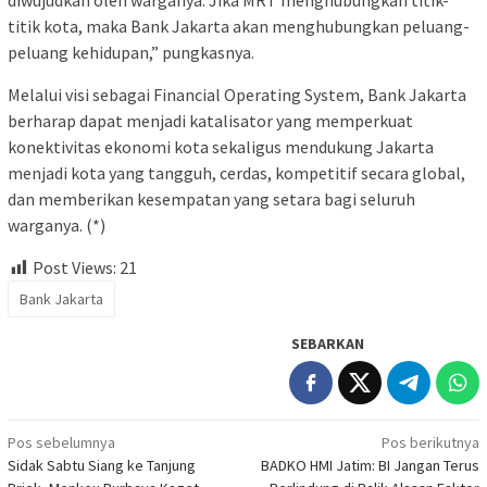
diwujudkan oleh warganya. Jika MRT menghubungkan titik-
titik kota, maka Bank Jakarta akan menghubungkan peluang-
peluang kehidupan,” pungkasnya.
Melalui visi sebagai Financial Operating System, Bank Jakarta
berharap dapat menjadi katalisator yang memperkuat
konektivitas ekonomi kota sekaligus mendukung Jakarta
menjadi kota yang tangguh, cerdas, kompetitif secara global,
dan memberikan kesempatan yang setara bagi seluruh
warganya. (*)
Post Views:
21
Bank Jakarta
SEBARKAN
Navigasi
Pos sebelumnya
Pos berikutnya
Sidak Sabtu Siang ke Tanjung
BADKO HMI Jatim: BI Jangan Terus
pos