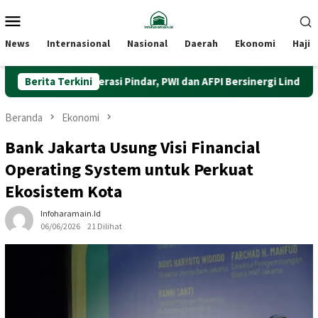
Loncat
Menu
ke
Mobile
konten
News
Internasional
Nasional
Daerah
Ekonomi
Haji
erkuat Literasi Pindar, PWI dan AFPI Bersinergi Lindungi Masyaraka
Berita Terkini
Beranda
Ekonomi
Bank Jakarta Usung Visi Financial
Operating System untuk Perkuat
Ekosistem Kota
Infoharamain.id
06/06/2026
21 Dilihat