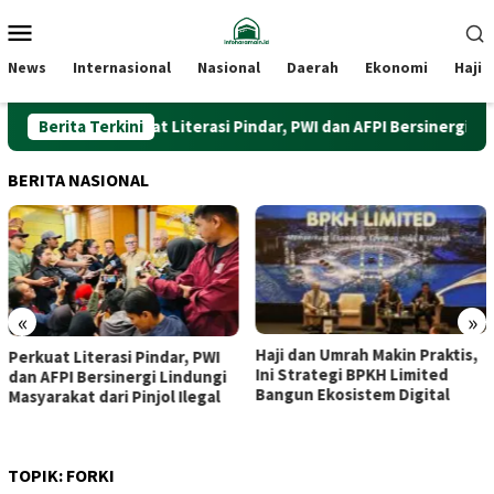
Loncat
Menu
ke
Mobile
konten
News
Internasional
Nasional
Daerah
Ekonomi
Haji
Berita Terkini
Perkuat Literasi Pindar, PWI dan AFPI Bersinergi Lindung
BERITA NASIONAL
«
»
Haji dan Umrah Makin Praktis,
Dari Beringharjo hingga
Ini Strategi BPKH Limited
Bekalista, Dua Kunjungan
Bangun Ekosistem Digital
Purbaya yang Disambut
Hangat Sri Sultan
TOPIK:
FORKI