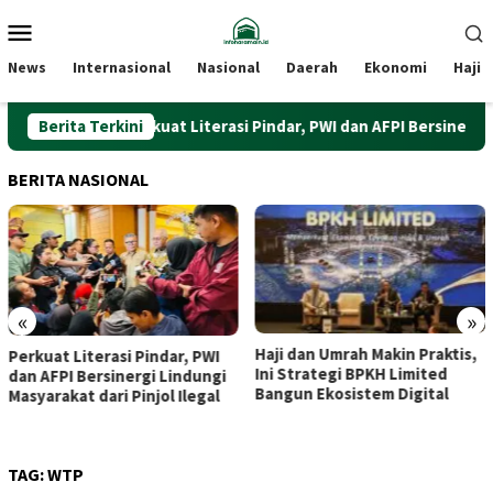
Loncat
Menu
ke
Mobile
konten
News
Internasional
Nasional
Daerah
Ekonomi
Haji
Berita Terkini
Perkuat Literasi Pindar, PWI dan AFPI Bersinergi Lindu
BERITA NASIONAL
«
»
Haji dan Umrah Makin Praktis,
Dari Beringharjo hingga
Ini Strategi BPKH Limited
Bekalista, Dua Kunjungan
Bangun Ekosistem Digital
Purbaya yang Disambut
Hangat Sri Sultan
TAG:
WTP