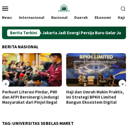
Loncat
Menu
ke
Mobile
konten
News
Internasional
Nasional
Daerah
Ekonomi
Haji
Berita Terkini
Bank Jakarta Jadi Energi Persija Buru Gelar Juara Liga
BERITA NASIONAL
«
»
Pindar, PWI
Haji dan Umrah Makin Praktis,
Dari Beringharjo 
gi Lindungi
Ini Strategi BPKH Limited
Bekalista, Dua K
njol Ilegal
Bangun Ekosistem Digital
Purbaya yang Di
Hangat Sri Sulta
TAG:
UNIVERSITAS SEBELAS MARET