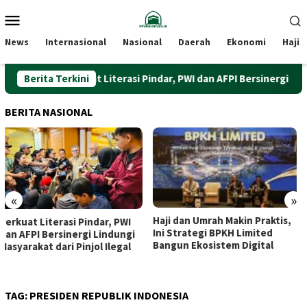
Loncat
Menu
ke
Mobile
konten
News
Internasional
Nasional
Daerah
Ekonomi
Haji
Berita Terkini
Perkuat Literasi Pindar, PWI dan AFPI Bersinergi Lindungi
BERITA NASIONAL
«
»
Haji dan Umrah Makin Praktis,
Dari Beringharjo hingga
Ini Strategi BPKH Limited
Bekalista, Dua Kunjungan
Bangun Ekosistem Digital
Purbaya yang Disambut
Hangat Sri Sultan
TAG:
PRESIDEN REPUBLIK INDONESIA