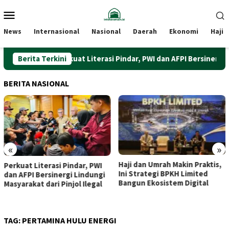
Loncat
Menu
ke
Mobile
konten
News
Internasional
Nasional
Daerah
Ekonomi
Haji
Berita Terkini
Perkuat Literasi Pindar, PWI dan AFPI Bersinergi Lindun
BERITA NASIONAL
«
»
Haji dan Umrah Makin Praktis,
Dari Beringharjo hingga
Ini Strategi BPKH Limited
Bekalista, Dua Kunjungan
Bangun Ekosistem Digital
Purbaya yang Disambut
Hangat Sri Sultan
TAG:
PERTAMINA HULU ENERGI