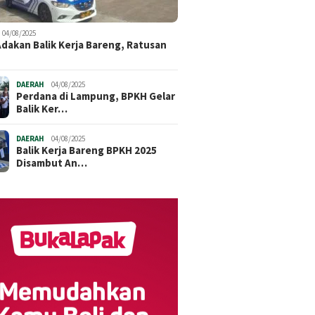
04/08/2025
dakan Balik Kerja Bareng, Ratusan
DAERAH
04/08/2025
Perdana di Lampung, BPKH Gelar
Balik Ker…
DAERAH
04/08/2025
Balik Kerja Bareng BPKH 2025
Disambut An…