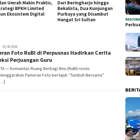
 Beringharjo hingga
Sambut 5 Abad, Rano Karno
Storyt
lista, Dua Kunjungan
Apresiasi Bank Jakarta
Bank 
aya yang Disambut
Dukung Anugerah Jurnalistik
PRJ 20
at Sri Sultan
MHT 2026
dan Ke
NASIONA
Perkua
Infoharamain.id
05/30/2026
ran Foto RuBI di Perpusnas Hadirkan Cerita
eksi Perjuangan Guru
TA — Komunitas Ruang Berbagi Ilmu (RuBI) resmi
lenggarakan Pameran Foto bertajuk “Tumbuh Bersama”
[…]
BERIT