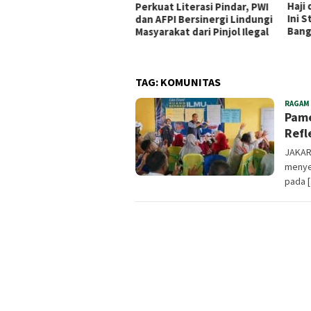
Haji dan Umrah Makin Praktis,
Dari
kuat Literasi Pindar, PWI
Ini Strategi BPKH Limited
Beka
 AFPI Bersinergi Lindungi
Bangun Ekosistem Digital
Purb
yarakat dari Pinjol Ilegal
Hang
TAG:
KOMUNITAS
RAGAM
Pame
Refl
JAKAR
menye
pada 