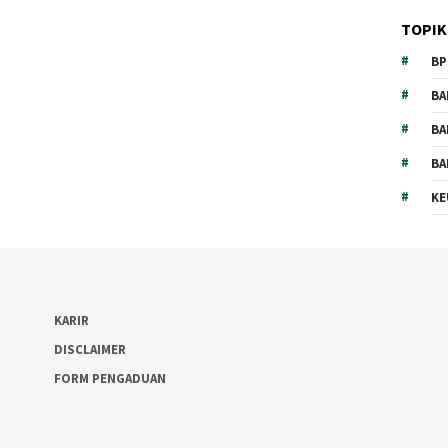
TOPIK
BP
BA
BA
BA
KE
KARIR
DISCLAIMER
FORM PENGADUAN