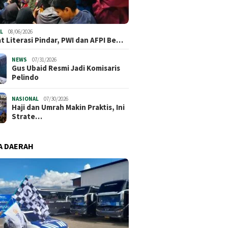
elling Competition
Haji dan
Perkuat Literasi Pindar, PWI
Jakarta Semarakkan
Ini Stra
dan AFPI Bersinergi Lindungi
26, Asah Kreativitas
Bangun 
Masyarakat dari Pinjol Ilegal
percayaan Diri Anak
L
08/06/2026
t Literasi Pindar, PWI dan AFPI Be…
NEWS
07/31/2026
​Gus Ubaid Resmi Jadi Komisaris
Pelindo
NASIONAL
07/30/2026
Haji dan Umrah Makin Praktis, Ini
Strate…
A DAERAH