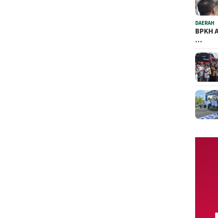
DAERAH
BPKH A
…