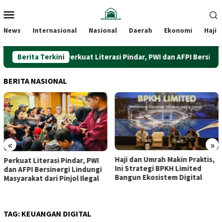
Loncat
Menu
ke
Mobile
konten
News
Internasional
Nasional
Daerah
Ekonomi
Haji
Berita Terkini
Perkuat Literasi Pindar, PWI dan AFPI Bersinergi Lin
BERITA NASIONAL
«
»
Haji dan Umrah Makin Praktis,
Perkuat Literasi Pindar, PWI
Ini Strategi BPKH Limited
dan AFPI Bersinergi Lindungi
Bangun Ekosistem Digital
Masyarakat dari Pinjol Ilegal
TAG:
KEUANGAN DIGITAL