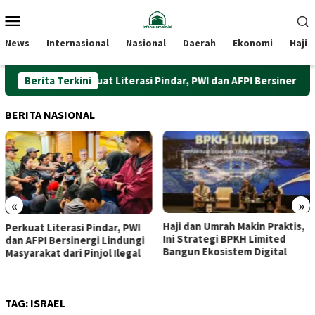
Loncat
Menu
ke
Mobile
konten
News
Internasional
Nasional
Daerah
Ekonomi
Haji
Berita Terkini
Perkuat Literasi Pindar, PWI dan AFPI Bersinergi Lindung
BERITA NASIONAL
«
»
Haji dan Umrah Makin Praktis,
Dari Beringharjo hingga
Ini Strategi BPKH Limited
Bekalista, Dua Kunjungan
Bangun Ekosistem Digital
Purbaya yang Disambut
Hangat Sri Sultan
TAG:
ISRAEL