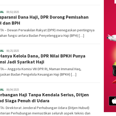
NAL
Infoharamain.id
08/02/2025
sparansi Dana Haji, DPR Dorong Pemisahan
H dan BPH
TA – Dewan Perwakilan Rakyat (DPR) menegaskan pentingnya
han fungsi antara Badan Penyelenggara Haji (BPH) […]
NAL
Infoharamain.id
06/25/2025
Hanya Kelola Dana, DPR Nilai BPKH Punya
nsi Jadi Syarikat Haji
TA— Anggota Komisi VIII DPR RI, Maman Immanul Haq,
askan Badan Pengelola Keuangan Haji (BPKH) […]
NAL
Infoharamain.id
06/04/2025
rbangan Haji Tanpa Kendala Serius, Ditjen
d Siaga Penuh di Udara
A- Direktorat Jenderal Perhubungan Udara (Ditjen Hubud)
terian Perhubungan memastikan seluruh aspek teknis dan