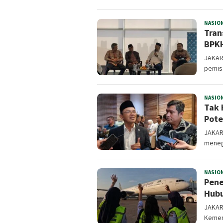
NASIO
Tran
BPK
JAKAR
pemisa
NASIO
Tak 
Pote
JAKAR
meneg
NASIO
Pene
Hubu
JAKART
Kemen