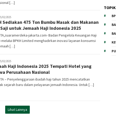
ional […]
TOPIK
BP
oharamain.id
5/02/2025
 Sediakan 475 Ton Bumbu Masak dan Makanan
BA
 Saji untuk Jemaah Haji Indonesia 2025
BA
TA,suaramerdeka-jakarta.com- Badan Pengelola Keuangan Haji
 melalui BPKH Limited menghadirkan inovasi layanan konsumsi
KE
jemaah […]
PU
oharamain.id
5/02/2025
ah Haji Indonesia 2025 Tempati Hotel yang
wa Perusahaan Nasional
TA – Penyelenggaraan ibadah haji tahun 2025 mencatatkan
k sejarah baru dalam pelayanan jemaah Indonesia. Untuk […]
Lihat Lainnya