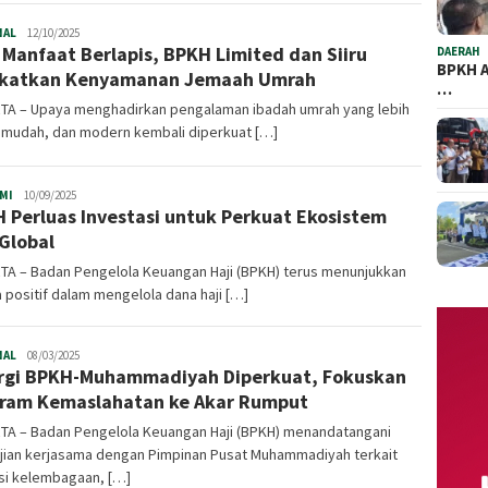
NAL
Infoharamain.id
12/10/2025
i Manfaat Berlapis, BPKH Limited dan Siiru
DAERAH
BPKH A
gkatkan Kenyamanan Jemaah Umrah
…
TA – Upaya menghadirkan pengalaman ibadah umrah yang lebih
 mudah, dan modern kembali diperkuat […]
MI
Infoharamain.id
10/09/2025
 Perluas Investasi untuk Perkuat Ekosistem
 Global
TA – Badan Pengelola Keuangan Haji (BPKH) terus menunjukkan
a positif dalam mengelola dana haji […]
NAL
Infoharamain.id
08/03/2025
rgi BPKH-Muhammadiyah Diperkuat, Fokuskan
ram Kemaslahatan ke Akar Rumput
TA – Badan Pengelola Keuangan Haji (BPKH) menandatangani
njian kerjasama dengan Pimpinan Pusat Muhammadiyah terkait
si kelembagaan, […]