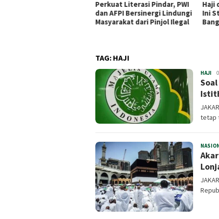
kuat Literasi Pindar, PWI
Haji dan Umrah Makin Praktis,
Dari
 AFPI Bersinergi Lindungi
Ini Strategi BPKH Limited
Beka
yarakat dari Pinjol Ilegal
Bangun Ekosistem Digital
Purb
Hang
TAG:
HAJI
HAJI
Inf
0
Soal
Isti
JAKAR
tetap
NASIO
Akar
Lonj
JAKAR
Republ