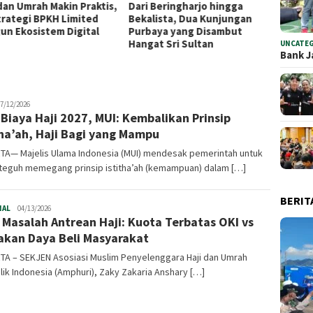
 Beringharjo hingga
Sambut 5 Abad, Rano Karno
Storyt
lista, Dua Kunjungan
Apresiasi Bank Jakarta
Bank 
aya yang Disambut
Dukung Anugerah Jurnalistik
PRJ 20
at Sri Sultan
MHT 2026
dan Ke
UNCATE
Bank J
oharamain.id
7/12/2026
 Biaya Haji 2027, MUI: Kembalikan Prinsip
tha’ah, Haji Bagi yang Mampu
TA— Majelis Ulama Indonesia (MUI) mendesak pemerintah untuk
 teguh memegang prinsip istitha’ah (kemampuan) dalam […]
BERIT
NAL
Infoharamain.id
04/13/2026
 Masalah Antrean Haji: Kuota Terbatas OKI vs
akan Daya Beli Masyarakat
TA – SEKJEN Asosiasi Muslim Penyelenggara Haji dan Umrah
ik Indonesia (Amphuri), Zaky Zakaria Anshary […]