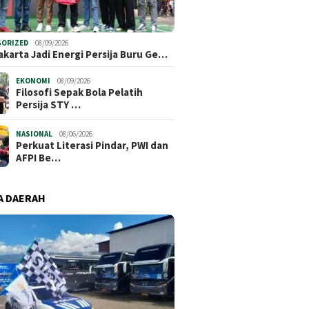
elling Competition
Perkuat Literasi Pindar, PWI
Haji dan
Jakarta Semarakkan
dan AFPI Bersinergi Lindungi
Ini Stra
26, Asah Kreativitas
Masyarakat dari Pinjol Ilegal
Bangun 
percayaan Diri Anak
GORIZED
08/09/2026
akarta Jadi Energi Persija Buru Ge…
EKONOMI
08/09/2026
Filosofi Sepak Bola Pelatih
Persija STY …
NASIONAL
08/06/2026
Perkuat Literasi Pindar, PWI dan
AFPI Be…
A DAERAH