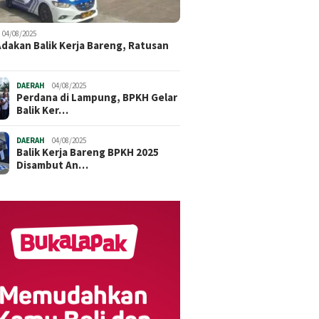
04/08/2025
dakan Balik Kerja Bareng, Ratusan
DAERAH
04/08/2025
Perdana di Lampung, BPKH Gelar
Balik Ker…
DAERAH
04/08/2025
Balik Kerja Bareng BPKH 2025
Disambut An…