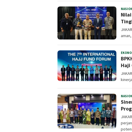
NASIO
Nila
Tin
JAKAR
aman,
EKONO
BPKH
Haji
JAKAR
kinerj
NASIO
Sine
Prog
JAKAR
perja
poten