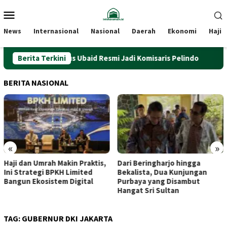
Loncat
Menu
ke
Mobile
konten
News
Internasional
Nasional
Daerah
Ekonomi
Haji
Berita Terkini
​Gus Ubaid Resmi Jadi Komisaris Pelindo
Haji 
BERITA NASIONAL
«
»
Dari Beringharjo hingga
Sambut 5 Abad, Rano Karno
Bekalista, Dua Kunjungan
Apresiasi Bank Jakarta
Purbaya yang Disambut
Dukung Anugerah Jurnalistik
Hangat Sri Sultan
MHT 2026
TAG:
GUBERNUR DKI JAKARTA