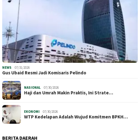
NEWS
07/31/2026
​Gus Ubaid Resmi Jadi Komisaris Pelindo
NASIONAL
07/30/2026
Haji dan Umrah Makin Praktis, Ini Strate…
EKONOMI
07/30/2026
WTP Kedelapan Adalah Wujud Komitmen BPKH…
BERITA DAERAH