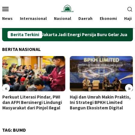
Loncat
Menu
ke
Mobile
konten
News
Internasional
Nasional
Daerah
Ekonomi
Haji
Berita Terkini
Bank Jakarta Jadi Energi Persija Buru Gelar Juara Liga I
BERITA NASIONAL
«
»
Haji dan Umrah Makin Praktis,
Dari Beringharjo hingga
Ini Strategi BPKH Limited
Bekalista, Dua Kunjungan
Bangun Ekosistem Digital
Purbaya yang Disambut
Hangat Sri Sultan
TAG:
BUMD