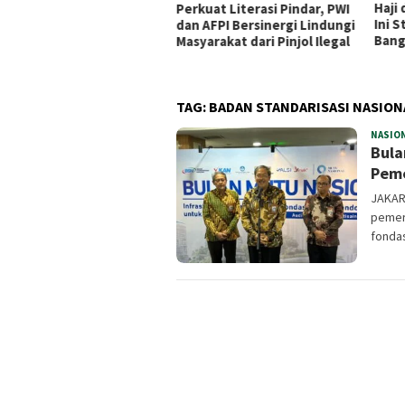
Haji dan Umrah Makin Praktis,
Dari
kuat Literasi Pindar, PWI
Ini Strategi BPKH Limited
Beka
 AFPI Bersinergi Lindungi
Bangun Ekosistem Digital
Purb
yarakat dari Pinjol Ilegal
Hang
TAG:
BADAN STANDARISASI NASION
NASIO
Bula
Peme
JAKAR
pemer
fondas