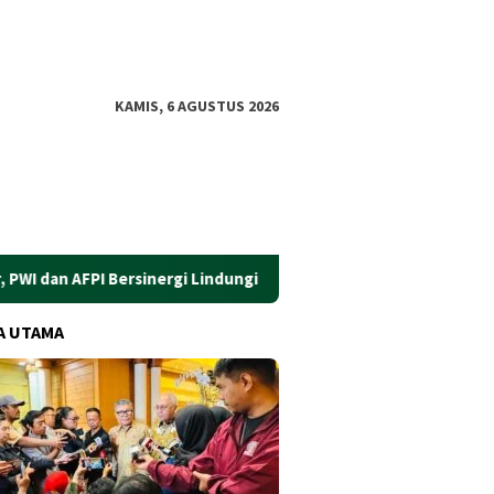
KAMIS, 6 AGUSTUS 2026
 AFPI Bersinergi Lindungi Masyarakat dari Pinjol Ilegal
​G
A UTAMA