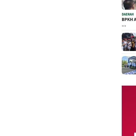
DAERAH
BPKH A
…