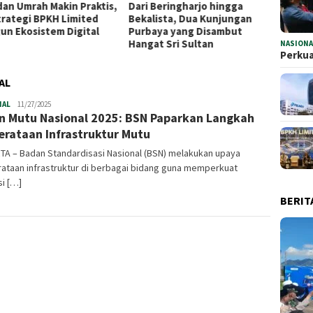
 Beringharjo hingga
Sambut 5 Abad, Rano Karno
Storyt
lista, Dua Kunjungan
Apresiasi Bank Jakarta
Bank 
aya yang Disambut
Dukung Anugerah Jurnalistik
PRJ 20
at Sri Sultan
MHT 2026
dan Ke
NASIONA
Perkua
AL
NAL
Infoharamain.id
11/27/2025
n Mutu Nasional 2025: BSN Paparkan Langkah
rataan Infrastruktur Mutu
TA – Badan Standardisasi Nasional (BSN) melakukan upaya
ataan infrastruktur di berbagai bidang guna memperkuat
i […]
BERIT