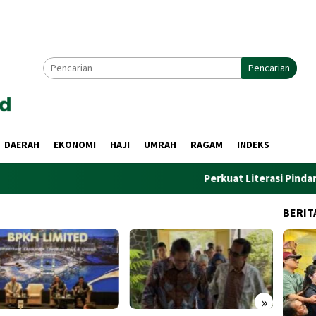
Pencarian
DAERAH
EKONOMI
HAJI
UMRAH
RAGAM
INDEKS
Perkuat Literasi Pindar, PWI dan
BERIT
»