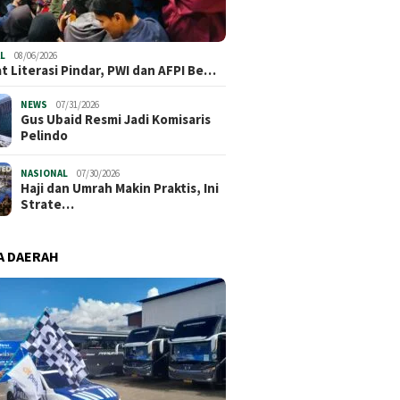
elling Competition
Haji dan
Perkuat Literasi Pindar, PWI
Jakarta Semarakkan
Ini Stra
dan AFPI Bersinergi Lindungi
26, Asah Kreativitas
Bangun 
Masyarakat dari Pinjol Ilegal
percayaan Diri Anak
L
08/06/2026
t Literasi Pindar, PWI dan AFPI Be…
NEWS
07/31/2026
​Gus Ubaid Resmi Jadi Komisaris
Pelindo
NASIONAL
07/30/2026
Haji dan Umrah Makin Praktis, Ini
Strate…
A DAERAH