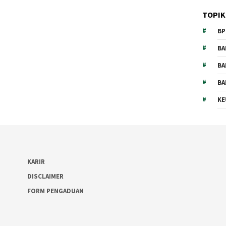
TOPIK
BP
BA
BA
BA
KE
KARIR
DISCLAIMER
FORM PENGADUAN