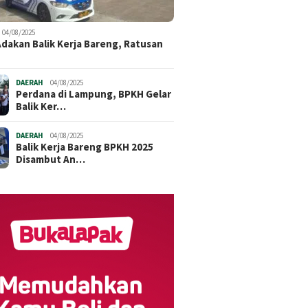
04/08/2025
dakan Balik Kerja Bareng, Ratusan
DAERAH
04/08/2025
Perdana di Lampung, BPKH Gelar
Balik Ker…
DAERAH
04/08/2025
Balik Kerja Bareng BPKH 2025
Disambut An…